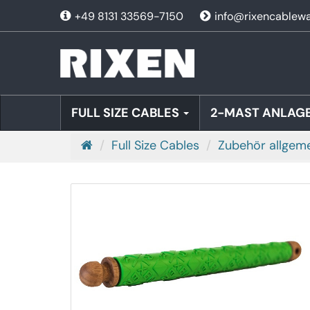
+49 8131 33569-7150
info@rixencablew
FULL SIZE CABLES
2-MAST ANLAGE
S
Full Size Cables
Zubehör allgem
t
a
r
t
s
e
i
t
e